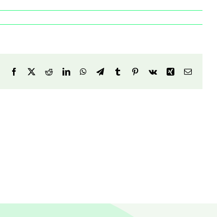
Facebook
X
Reddit
LinkedIn
WhatsApp
Telegram
Tumblr
Pinterest
Vk
Xing
Email