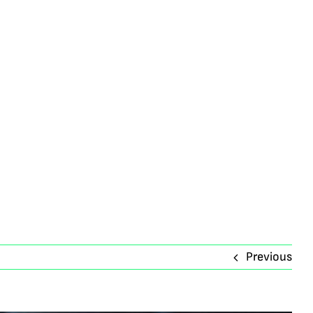
atives
Drone Racing Pilot
Partnerships
About Us
Previous