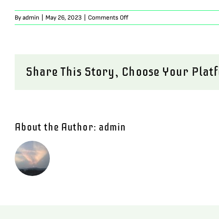
on
By
admin
|
May 26, 2023
|
Comments Off
Software
Development
Share This Story, Choose Your Plat
About the Author:
admin