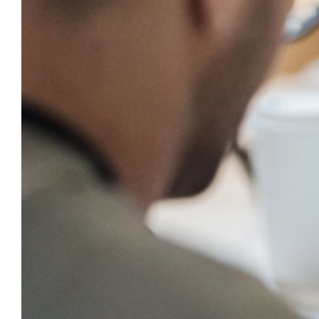
View
Larger
Image